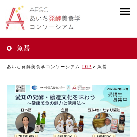
Skip
to
main
MENU
content
魚醤
あいち発酵美食学コンソーシアム
TOP
> 魚醤