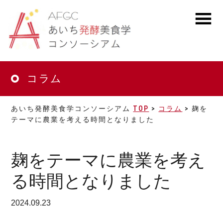
Skip
to
main
MENU
content
コラム
あいち発酵美食学コンソーシアム
TOP
>
コラム
> 麹を
テーマに農業を考える時間となりました
麹をテーマに農業を考え
る時間となりました
2024.09.23